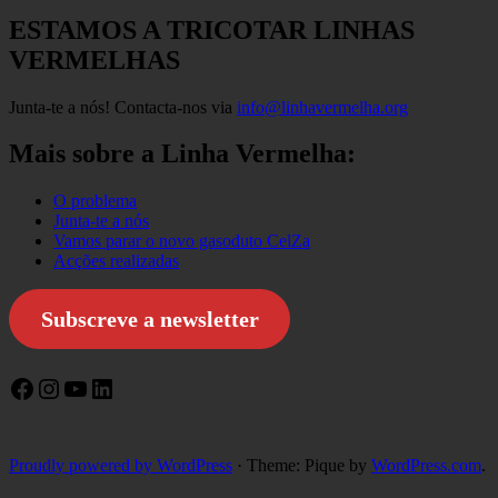
ESTAMOS A TRICOTAR LINHAS
VERMELHAS
Junta-te a nós! Contacta-nos via
info@linhavermelha.org
Mais sobre a Linha Vermelha:
O problema
Junta-te a nós
Vamos parar o novo gasoduto CelZa
Acções realizadas
Subscreve a newsletter
Facebook
Instagram
YouTube
LinkedIn
Proudly powered by WordPress
·
Theme: Pique by
WordPress.com
.