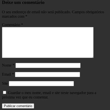
Deixe um comentário
O seu endereço de email não será publicado.
Campos obrigatórios
marcados com
*
Comentário
*
Nome
*
Email
*
Site
Guardar o meu nome, email e site neste navegador para a
próxima vez que eu comentar.