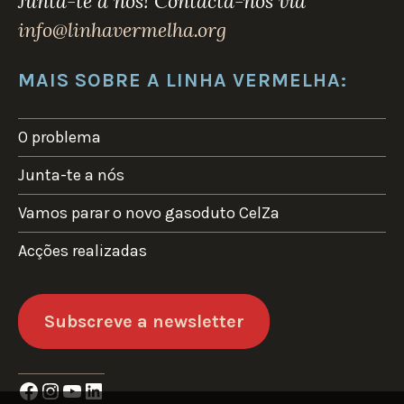
Junta-te a nós! Contacta-nos via
info@linhavermelha.org
MAIS SOBRE A LINHA VERMELHA:
O problema
Junta-te a nós
Vamos parar o novo gasoduto CelZa
Acções realizadas
Subscreve a newsletter
Facebook
Instagram
YouTube
LinkedIn