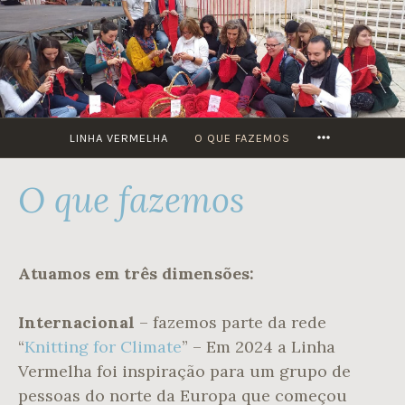
Skip
to
content
MORE
LINHA VERMELHA
O QUE FAZEMOS
O que fazemos
Atuamos em três dimensões:
Internacional
– fazemos parte da rede
“
Knitting for Climate
” – Em 2024 a Linha
Vermelha foi inspiração para um grupo de
pessoas do norte da Europa que começou