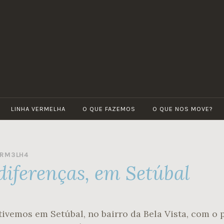
LINHA
Por
VERMELHA
um
futuro
verde
LINHA VERMELHA
O QUE FAZEMOS
O QUE NOS MOVE?
3RM3LH4
iferenças, em Setúbal
tivemos em Setúbal, no bairro da Bela Vista, com o 