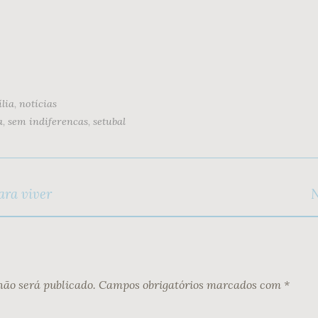
lia
,
notícias
a
,
sem indiferencas
,
setubal
ara viver
N
não será publicado.
Campos obrigatórios marcados com
*