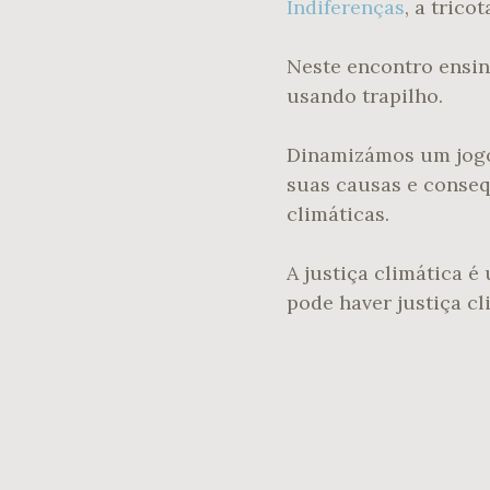
Indifere
nças
, a trico
Neste encontro ensin
usando trapilho.
Dinamizámos um jogo 
suas causas e conseq
climáticas.
A justiça climática 
pode haver justiça cl