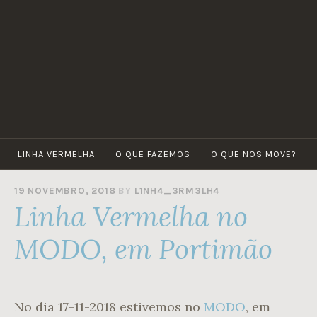
Skip
to
content
LINHA VERMELHA
O QUE FAZEMOS
O QUE NOS MOVE?
19 NOVEMBRO, 2018
BY
L1NH4_3RM3LH4
Linha Vermelha no
MODO, em Portimão
No dia 17-11-2018 estivemos no
MODO
, em