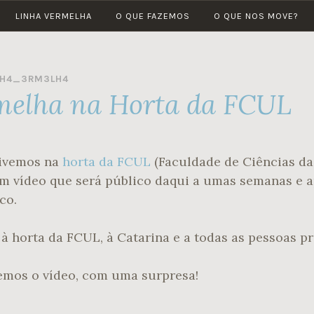
LINHA VERMELHA
O QUE FAZEMOS
O QUE NOS MOVE?
LINHA
Por
VERMELHA
um
futuro
NH4_3RM3LH4
verde
melha na Horta da FCUL
tivemos na
horta da FCUL
(Faculdade de Ciências da
um vídeo que será público daqui a umas semanas e 
co.
 horta da FCUL, à Catarina e a todas as pessoas pr
emos o vídeo, com uma surpresa!