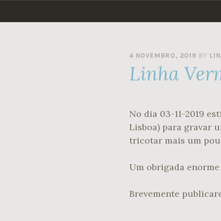
Skip
to
content
4 NOVEMBRO, 2019
BY
L1
Linha Ver
No dia 03-11-2019 es
Lisboa) para gravar 
tricotar mais um pou
Um obrigada enorme à
Brevemente publicar