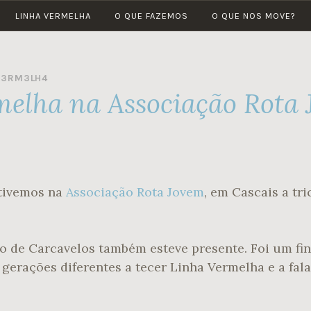
LINHA VERMELHA
O QUE FAZEMOS
O QUE NOS MOVE?
LINHA
Por
VERMELHA
um
futuro
_3RM3LH4
verde
melha na Associação Rota
stivemos na
Associação Rota Jovem
, em Cascais a tri
 de Carcavelos também esteve presente. Foi um fin
gerações diferentes a tecer Linha Vermelha e a fala