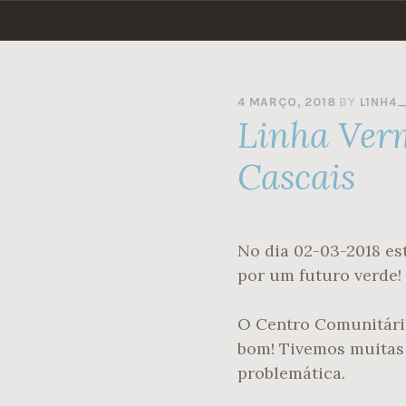
Skip
to
content
4 MARÇO, 2018
BY
L1NH4
Linha Ver
Cascais
No dia 02-03-2018 e
por um futuro verde!
O Centro Comunitário
bom! Tivemos muitas 
problemática.