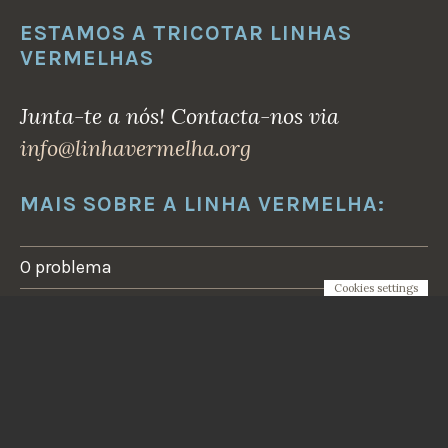
A
A
ESTAMOS A TRICOTAR LINHAS
M
VERMELHAS
Ã
O
D
E
Junta-te a nós! Contacta-nos via
N
I
info@linhavermelha.org
N
G
U
É
MAIS SOBRE A LINHA VERMELHA:
M
”
”
O problema
Cookies settings
Junta-te a nós
Vamos parar o novo gasoduto CelZa
Acções realizadas