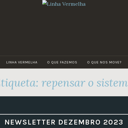
LINHA
Por
VERMELHA
um
futuro
verde
LINHA VERMELHA
O QUE FAZEMOS
O QUE NOS MOVE?
tiqueta:
repensar o siste
NEWSLETTER DEZEMBRO 2023