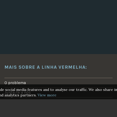
E
M
B
R
O
2
0
2
3
”
MAIS SOBRE A LINHA VERMELHA:
O problema
de social media features and to analyse our traffic. We also share 
Junta-te a nós
nd analytics partners.
View more
Vamos parar o novo gasoduto CelZa
Acções realizadas