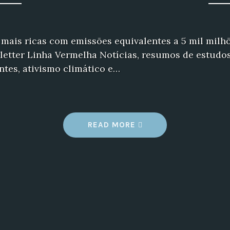
 mais ricas com emissões equivalentes a 5 mil milh
etter Linha Vermelha Notícias, resumos de estudos
tes, ativismo climático e…
“
READ MORE
N
E
W
S
L
E
T
T
E
R
D
E
Z