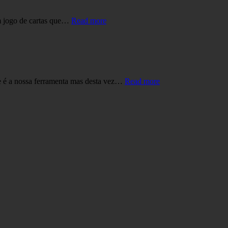
“No
m jogo de cartas que…
Read more
Mais
Skillz,
em
Lisboa”
“No
e é a nossa ferramenta mas desta vez…
Read more
Bairro
Alto,
com
o
Mais
Skillz”