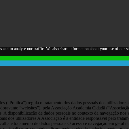
s and to analyse our traffic. We also share information about your use of our si
es (“Política”) regula o tratamento dos dados pessoais dos utilizadores
doravante “websites”), pela Associação Academia Cidadã (“Associação”
os. A disponibilização de dados pessoais no contexto da navegação nos
oais dos utilizadores A Associação é a entidade responsável pelo tratam
Recolha e tratamento de dados pessoais O acesso e navegação em geral n
s e visualizar os conteúdos disponíveis, podendo inclusivamente tornar-