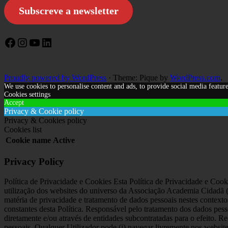
Subscreve a newsletter
Facebook
Instagram
YouTube
LinkedIn
Proudly powered by WordPress
·
Theme: Pique by
WordPress.com
.
We use cookies to personalise content and ads, to provide social media feature
Cookies settings
Accept
Privacy & Cookie policy
Privacy & Cookies policy
Cookies list
Cookie name
Active
Privacy Policy
Política de Privacidade e Cookies Esta Política de Privacidade e Cooki
utilização dos websites do universo da Associação Academia Cidadã (
matéria de privacidade e tratamento de dados pessoais nestes context
constantes desta Política. Responsável pelo tratamento dos dados pess
diretamente e/ou através de entidades subcontratadas para o efeito. 
pessoais. Qualquer Utilizador pode (i) navegar livremente nos website