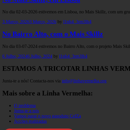
No dia 02-03-2026 estivemos em Lisboa, no Mais Skillz, com um gru
3 Março, 2026
3 Março, 2026
by
l1nh4_3rm3lh4
No Bairro Alto, com o Mais Skillz
No dia 03-07-2024 estivemos no Bairro Alto, com o projeto Mais Ski
6 Julho, 2024
6 Julho, 2024
by
l1nh4_3rm3lh4
ESTAMOS A TRICOTAR LINHAS VER
Junta-te a nós! Contacta-nos via
info@linhavermelha.org
Mais sobre a Linha Vermelha:
O problema
Junta-te a nós
Vamos parar o novo gasoduto CelZa
Acções realizadas