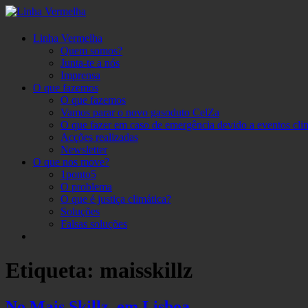
Skip
to
content
Linha Vermelha
Linha Vermelha
Por um futuro verde
Quem somos?
Junta-te a nós
Imprensa
O que fazemos
O que fazemos
Vamos parar o novo gasoduto CelZa
O que fazer em caso de emergência devido a eventos cli
Acções realizadas
Newsletter
O que nos move?
1ponto5
O problema
O que é justiça climática?
Soluções
Falsas soluções
More
Etiqueta:
maisskillz
No Mais Skillz, em Lisboa