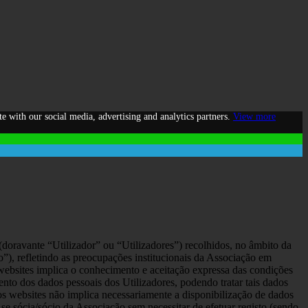
te with our social media, advertising and analytics partners.
View more
 (doravante “Utilizador” ou “Utilizadores”) recolhidos, no âmbito da
), refletindo as preocupações institucionais da Associação em
 websites implica o conhecimento e aceitação expressa das condições
ento dos dados pessoais dos Utilizadores, podendo tratar tais dados
os websites não implica necessariamente a disponibilização de dados
se sócia/sócio da Associação sem necessitar de efetuar registo (sendo