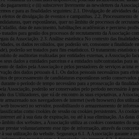
o pagamento); e (ii) subscrever livremente as newsletters da Associaçã
 termos e para as finalidades seguintes: 2.1. Divulgação de atividades 
para efeitos de divulgação de eventos e campanhas. 2.2. Processamento 
andidaturas, quer espontâneas, quer no âmbito de processos de recrutame
e Cidadão, data de nascimento, habilitações académicas e percurso prof
o tratados para gestão dos processos de recrutamento da Associação co
ais da Associação. 2.3. Análise estatística No contexto das finalidad
ividades, os dados recolhidos, que poderão ser, consoante a finalidade e
e), poderão ser tratados para fins estatísticos. O tratamento estatístic
 âmbito de auditorias realizadas por entidades externas, a Associação fa
seus dados a entidades parceiras e a entidades subcontratadas para as 
nto de dados pela Associação e pelos prestadores de serviços acima refe
ação dos dados pessoais 4.1. Os dados pessoais necessários para efeit
feitos de processamento de candidaturas espontâneas serão conservados
durante o período de tempo necessário para a prossecução da finalidade 
la Associação, poderão ser conservados pelo período necessário à gestão
o dos Utilizadores, que vá de encontro às suas expetativas, a Associaçã
te armazenado nos navegadores de internet (web browsers) dos utilizado
et (web browser) no servidor, possibilitando o armazenamento de inform
 classificadas como cookies de sessão ou cookies persistentes. As cook
internet até à sua data de expiração, ou até à sua eliminação. As datas
âmbito dos websites, a Associação utiliza as cookies constantes do segu
ue prestar voluntariamente esse tipo de informação, através da concre
e à sua utilização do website. Segurança 6.1. A Associação garante a p