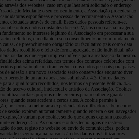
o através dos websites, caso em que lhes será solicitado o endereço
da Associação Mediante o seu consentimento, a Associação procederá ao
de candidaturas espontâneas e processos de recrutamento A Associação
nto, efetuadas através de email. Estes dados pessoais referem-se,
issional e outros dados constantes do seu CV, tais como a sua imagem,
m fundamento no interesse legítimo da Associação em processar a sua
es acima referidas, e mediante o seu consentimento ou com fundamento
m causa, de preenchimento obrigatório ou facultativo (tais como data
o dos dados recolhidos é feito de forma agregada e não individual, não
cultará os dados que sejam imprescindíveis para a realização da mesma.
finalidades acima referidas, nos termos dos contratos celebrados com
ridos poderá implicar a transferência dos dados pessoais para países
os de adesão a um novo associado serão conservados enquanto tiver
 pelo período de um ano após a sua submissão. 4.3. Outros dados
para a qual foram recolhidos, nos termos da presente Política. 4.3.
 do acervo cultural, intelectual e artístico da Associação. Cookies
o utiliza cookies próprios e de terceiros para recolher e guardar
res, quando estes acedem a certos sites. A cookie permite à
ação, por forma a melhorar a experiência dos utilizadores, bem como
ies de sessão expiram automaticamente quando encerra o seu navegador
 de expiração variam por cookie, sendo que alguns expiram passados
inte endereço. 5.5. As cookies e outras tecnologias de rastreio
tização do seu registo no website ou envio de comunicações, podem
rivacidade e segurança na transmissão dos dados dos Utilizadores