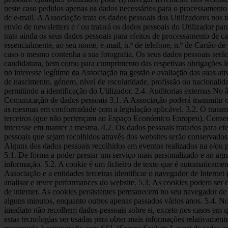
neste caso pedidos apenas os dados necessários para o processamento d
de e-mail. A Associação trata os dados pessoais dos Utilizadores nos
envio de newsletters e / ou tratará os dados pessoais do Utilizador 
trata ainda os seus dados pessoais para efeitos de processamento de c
essencialmente, ao seu nome, e-mail, n.º de telefone, n.º de Cartão d
caso o mesmo contenha a sua fotografia. Os seus dados pessoais serã
candidatura, bem como para cumprimento das respetivas obrigações leg
no interesse legítimo da Associação na gestão e avaliação das suas at
de nascimento, género, nível de escolaridade, profissão ou nacionalidad
permitindo a identificação do Utilizador. 2.4. Auditorias externas No
Comunicação de dados pessoais 3.1. A Associação poderá transmitir os 
as mesmas em conformidade com a legislação aplicável. 3.2. O tratame
terceiros (que não pertençam ao Espaço Económico Europeu). Conserv
interesse em manter a mesma. 4.2. Os dados pessoais tratados para e
pessoais que sejam recolhidos através dos websites serão conservados 
Alguns dos dados pessoais recolhidos em eventos realizados na e/ou pe
5.1. De forma a poder prestar um serviço mais personalizado e ao agrad
informação. 5.2. A cookie é um ficheiro de texto que é automaticamen
Associação e a entidades terceiras identificar o navegador de Intern
analisar e rever performances do website. 5.3. As cookies podem ser
de internet. As cookies persistentes permanecem no seu navegador de 
alguns minutos, enquanto outros apenas passados vários anos. 5.4. No 
imediato não recolhem dados pessoais sobre si, exceto nos casos em q
estas tecnologias ser usadas para obter mais informações relativament