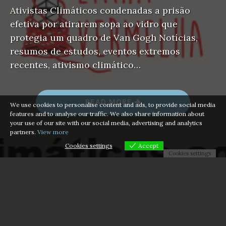
Ativistas Climáticos condenadas a prisão
efetiva por atirarem sopa ao vidro que
protegia um quadro de Van Gogh Notícias,
resumos de estudos, eventos extremos
recentes, ativismo climático…
“
READ MORE
We use cookies to personalise content and ads, to provide social media
N
features and to analyse our traffic. We also share information about
E
your use of our site with our social media, advertising and analytics
W
S
partners.
View more
L
Cookies settings
Accept
E
Cookies settings
T
T
E
R
O
U
T
U
B
R