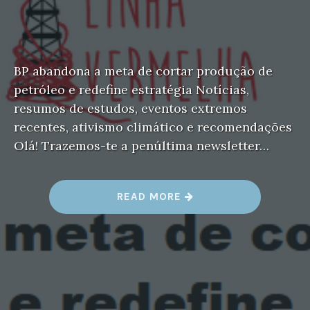
BP abandona a meta de cortar produção de
petróleo e redefine estratégia Notícias,
resumos de estudos, eventos extremos
recentes, ativismo climático e recomendações
Olá! Trazemos-te a penúltima newsletter…
“
READ MORE
N
E
W
S
L
E
T
T
E
R
N