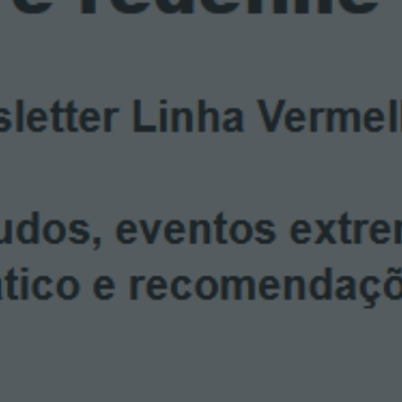
O
V
E
M
B
R
O
2
0
2
4
”