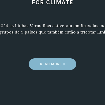
FOR CLIMATE
2024 as Linhas Vermelhas estiveram em Bruxelas, n
rupos de 9 países que também estão a tricotar Lin
“
READ MORE
E
M
B
R
U
X
E
L
A
S
C