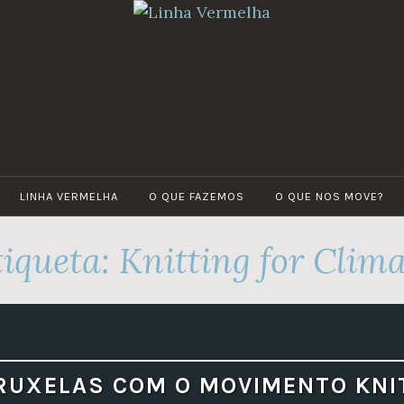
LINHA
Por
VERMELHA
um
futuro
verde
LINHA VERMELHA
O QUE FAZEMOS
O QUE NOS MOVE?
tiqueta:
Knitting for Clima
RUXELAS COM O MOVIMENTO KNI