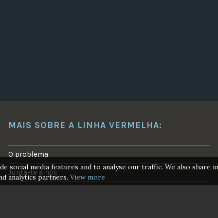
O
M
O
M
O
V
I
M
E
N
T
O
K
N
I
T
T
MAIS SOBRE A LINHA VERMELHA:
I
N
G
F
O problema
O
R
de social media features and to analyse our traffic. We also share 
C
Junta-te a nós
L
nd analytics partners.
View more
I
Vamos parar o novo gasoduto CelZa
M
A
T
Acções realizadas
E