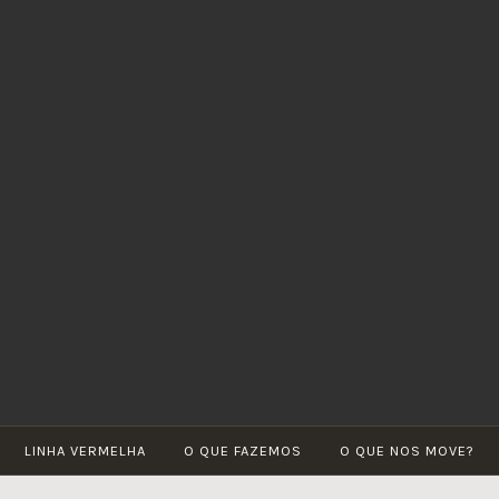
LINHA
Por
VERMELHA
um
futuro
verde
LINHA VERMELHA
O QUE FAZEMOS
O QUE NOS MOVE?