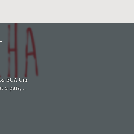
dos EUA Um
u o país,…