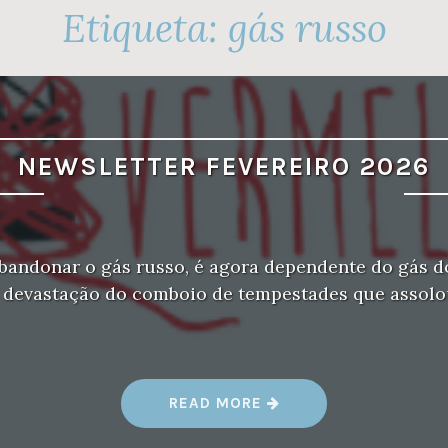
Etiqueta:
gás russo
NEWSLETTER FEVEREIRO 2026
abandonar o gás russo, é agora dependente do gás 
 devastação do comboio de tempestades que assolo
“
READ MORE
N
E
W