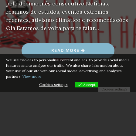
pelo décimo mês consecutivo Notícias,
resumos de estudos, eventos extremos
recentes, ativismo climático e recomendações
Olá!Estamos de volta para te falar…
“
READ MORE
N
E
We use cookies to personalise content and ads, to provide social media
W
features and to analyse our traffic. We also share information about
S
your use of our site with our social media, advertising and analytics
L
partners.
View more
E
T
Cookies settings
Accept
T
Cookies settings
E
R
A
B
R
I
L
2
0
2