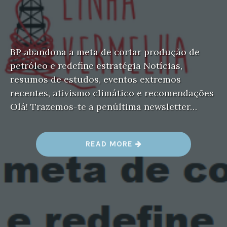
BP abandona a meta de cortar produção de
petróleo e redefine estratégia Notícias,
resumos de estudos, eventos extremos
recentes, ativismo climático e recomendações
Olá! Trazemos-te a penúltima newsletter…
“
READ MORE
N
E
W
S
L
E
T
T
E
R
N