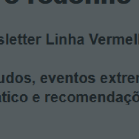
O
V
E
M
B
R
O
2
0
2
4
”