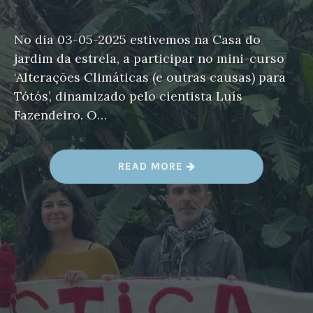
No dia 03-05-2025 estivemos na Casa do
jardim da estrela, a participar no mini-curso
‘Alterações Climáticas (e outras causas) para
Tótós’, dinamizado pelo cientista Luís
Fazendeiro. O…
“
READ MORE
A
L
E
C
R
I
M
,
J
A
R
D
I
M