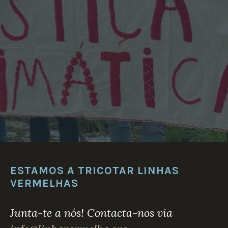
D
A
E
S
T
R
E
L
A
”
ESTAMOS A TRICOTAR LINHAS
VERMELHAS
Junta-te a nós! Contacta-nos via