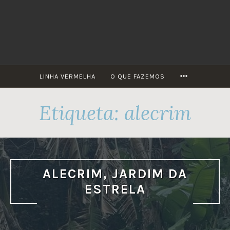
Skip
to
content
MORE
LINHA VERMELHA
O QUE FAZEMOS
Etiqueta:
alecrim
ALECRIM, JARDIM DA
ESTRELA