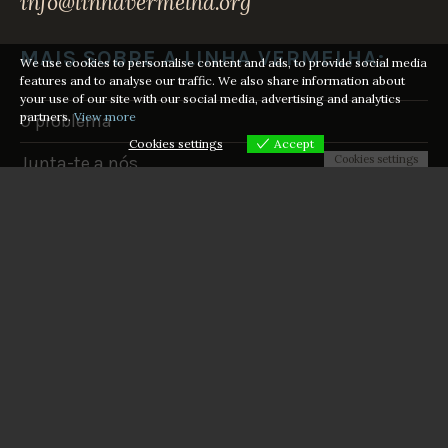
info@linhavermelha.org
MAIS SOBRE A LINHA VERMELHA:
We use cookies to personalise content and ads, to provide social media
features and to analyse our traffic. We also share information about
your use of our site with our social media, advertising and analytics
partners.
View more
O problema
Cookies settings
Accept
Junta-te a nós
Cookies settings
Vamos parar o novo gasoduto CelZa
Acções realizadas
Subscreve a newsletter
Facebook
Instagram
YouTube
LinkedIn